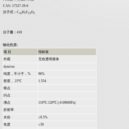
CAS: 17527-29-6
分子式：
C
H
F
O
11
7
13
2
分子量：
418
物化性质
:
项
目
指标值
外观
无色透明液体
dym/cm
纯度，不小于，
%
96%
密度，
25
℃
1.554
熔点
闪点
沸点
110
℃
-120
℃
(-0.096MPa)
折射率
水份
≤0.5%
色度
≤50